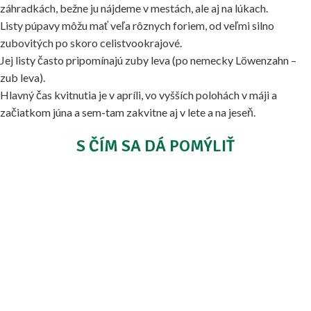
záhradkách, bežne ju nájdeme v mestách, ale aj na lúkach.
Listy púpavy môžu mať veľa rôznych foriem, od veľmi silno
zubovitých po skoro celistvookrajové.
Jej listy často pripomínajú zuby leva (po nemecky Löwenzahn –
zub leva).
Hlavný čas kvitnutia je v apríli, vo vyšších polohách v máji a
začiatkom júna a sem-tam zakvitne aj v lete a na jeseň.
S ČÍM SA DÁ POMÝLIŤ