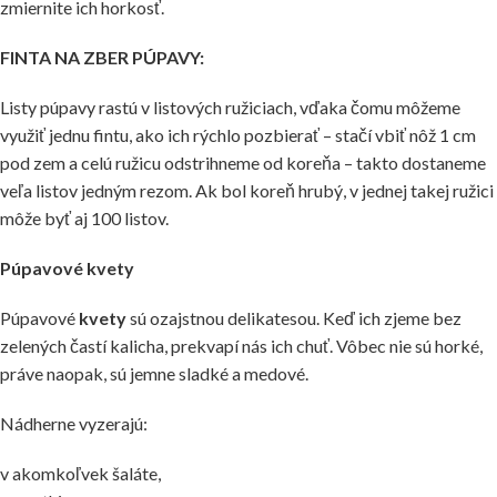
zmiernite ich horkosť.
FINTA NA ZBER PÚPAVY:
Listy púpavy rastú v listových ružiciach, vďaka čomu môžeme
využiť jednu fintu, ako ich rýchlo pozbierať – stačí vbiť nôž 1 cm
pod zem a celú ružicu odstrihneme od koreňa – takto dostaneme
veľa listov jedným rezom. Ak bol koreň hrubý, v jednej takej ružici
môže byť aj 100 listov.
Púpavové kvety
Púpavové
kvety
sú ozajstnou delikatesou. Keď ich zjeme bez
zelených častí kalicha, prekvapí nás ich chuť. Vôbec nie sú horké,
práve naopak, sú jemne sladké a medové.
Nádherne vyzerajú:
v akomkoľvek šaláte,