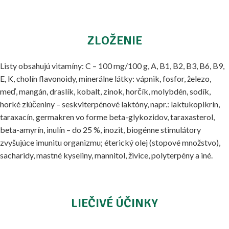
ZLOŽENIE
Listy obsahujú vitamíny: C – 100 mg/100 g, A, B1, B2, B3, B6, B9,
E, K, cholín flavonoidy, minerálne látky: vápnik, fosfor, železo,
meď, mangán, draslík, kobalt, zinok, horčík, molybdén, sodík,
horké zlúčeniny – seskviterpénové laktóny, napr.: laktukopikrín,
taraxacín, germakren vo forme beta-glykozidov, taraxasterol,
beta-amyrín, inulín – do 25 %, inozit, biogénne stimulátory
zvyšujúce imunitu organizmu; éterický olej (stopové množstvo),
sacharidy, mastné kyseliny, mannitol, živice, polyterpény a iné.
LIEČIVÉ ÚČINKY