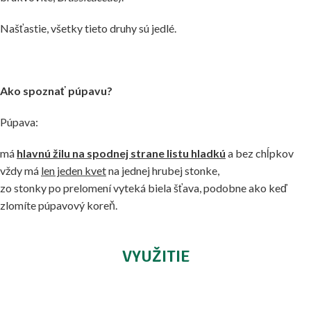
Našťastie, všetky tieto druhy sú jedlé.
Ako spoznať púpavu?
Púpava:
má
hlavnú žilu na spodnej strane listu hladkú
a bez chĺpkov
vždy má
len jeden kvet
na jednej hrubej stonke,
zo stonky po prelomení vyteká biela šťava, podobne ako keď
zlomíte púpavový koreň.
VYUŽITIE