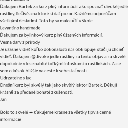
Ďakujem Bartek za kurz plný informácií, ako spoznať divoké jedlé
rastliny, liečivé a na ktoré si dať pozor. Každému odporúčam
všetkými desiatimi. Toto by sa malo učiť v škole.
Levantino handmade
Ďakujem za bylinkový kurz plný úžasných informácií.
Vesna dary z prírody
Je úžasné vidieť koľko dokonalosti nás obklopuje, stačí ju chcieť
vidieť. Ďakujem @divoke jedle rastliny za tento objav a za skvelé
dopoludnie v lese nabité toľkými infoškami o rastlinkách. Zase
som o kúsok bližšie na ceste k sebestačnosti.
Udrzatelne s luc
Dnešní kurz byl skvělý tak jako skvělý lektor Bartek. Děkuji
krásně za předané bohaté zkušenosti.
Jan
Bolo to skvelé ☀️ ďakujeme krásne za všetky tipy a cenné
informácie