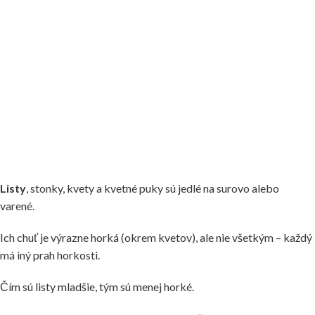
Listy
, stonky, kvety a kvetné puky sú jedlé na surovo alebo
varené.
Ich chuť je výrazne horká (okrem kvetov), ale nie všetkým – každý
má iný prah horkosti.
Čím sú listy mladšie, tým sú menej horké.