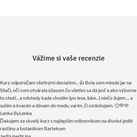
Vážime si vaše recenzie
Kurz odporúčam všetkými desiatimi... 👍 Bola som minulú jar na
Sliači, oči som otvárala úžasom čo všetko sa dá jesť a ako výborne
to chutí... a odvtedy kade chodím (po lese, lúke...) niečo žujem ... a
suším a kvasím a dávam do medu, varím, či ozdobujem. 🙂💚🫶
Lenka ByLenka
Ďakujem za skvelý kurz s najlepším odborníkom na divoké jedlé
rastliny a botanikom Bartekom
Jedlá medicína