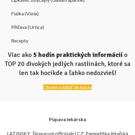
Fialka (Viola)
Pŕhľava (Urtica)
Recepty
Viac ako
5 hodín praktických informácií
o
TOP 20 divokých jedlých rastlinách, ktoré sa
len tak hocikde a ľahko nedozvieš!
Chcem vstúpiť do kurzu
Púpava lekárska
LATINSKY:
Taraxacum officinale
| CZ: Pampeliška lékařská