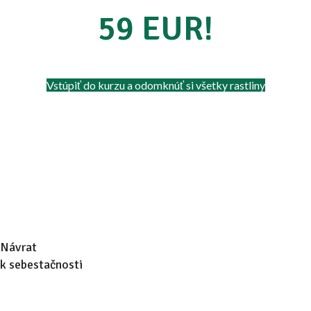
59 EUR!
Vstúpiť do kurzu a odomknúť si všetky rastliny
Návrat
k sebestačnosti