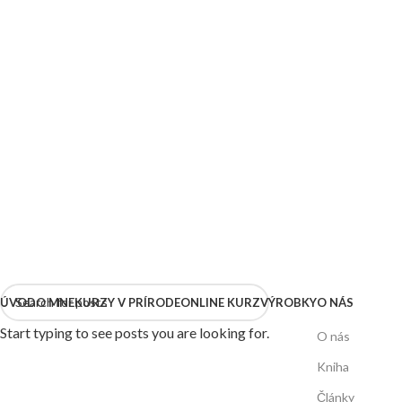
Prihláste sa k odberu noviniek o výrobkoch, knihe, článkoch na
blogu, či špeciálnych ponukách
mediálny partner
Všeobecné podmienky
|
Odstúpenie od zmluvy
Ochrana osobných údajov
|
Cookies
Bartek Dobrodej Krzewiński © 2026. Všetky práva vyhradené
created by
simplyBe
ÚVOD
O MNE
KURZY V PRÍRODE
ONLINE KURZ
VÝROBKY
O NÁS
Start typing to see posts you are looking for.
O nás
Kniha
Články