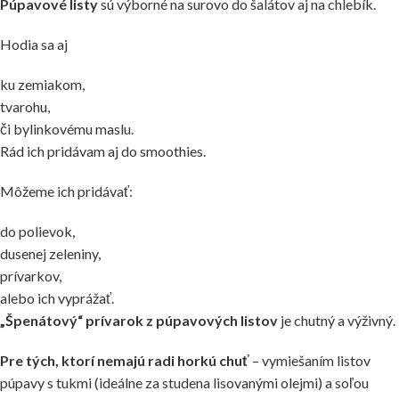
Púpavové listy
sú výborné na surovo do šalátov aj na chlebík.
Hodia sa aj
ku zemiakom,
tvarohu,
či bylinkovému maslu.
Rád ich pridávam aj do smoothies.
Môžeme ich pridávať:
do polievok,
dusenej zeleniny,
prívarkov,
alebo ich vyprážať.
„Špenátový“ prívarok
z púpavových listov
je chutný a výživný.
Pre tých, ktorí nemajú radi horkú chuť
– vymiešaním listov
púpavy s tukmi (ideálne za studena lisovanými olejmi) a soľou