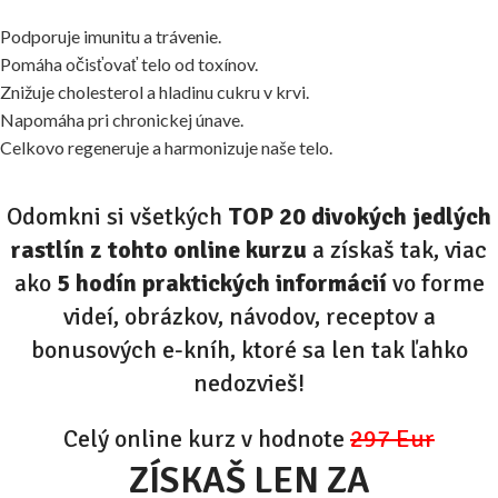
Podporuje imunitu a trávenie.
Pomáha očisťovať telo od toxínov.
Znižuje cholesterol a hladinu cukru v krvi.
Napomáha pri chronickej únave.
Celkovo regeneruje a harmonizuje naše telo.
Odomkni si všetkých
TOP 20 divokých jedlých
rastlín z tohto online kurzu
a získaš tak, viac
ako
5 hodín praktických informácií
vo forme
videí, obrázkov, návodov, receptov a
bonusových e-kníh, ktoré sa len tak ľahko
nedozvieš!
Celý online kurz v hodnote
297 Eur
ZÍSKAŠ LEN ZA