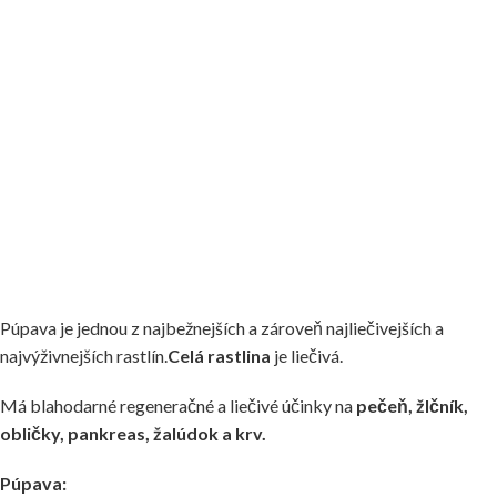
Púpava je jednou z najbežnejších a zároveň najliečivejších a
najvýživnejších rastlín.
Celá rastlina
je liečivá.
Má blahodarné regeneračné a liečivé účinky na
pečeň, žlčník,
obličky, pankreas, žalúdok a krv.
Púpava: