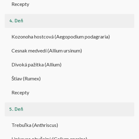
Recepty
4. Deň
Kozonoha hostcová (Aegopodium podagraria)
Cesnak medvedí (Allium ursinum)
Divoká pažítka (Allium)
Štiav (Rumex)
Recepty
5. Deň
Trebuľka (Anthriscus)
Lipkavec obyčajný (Galium aparine)