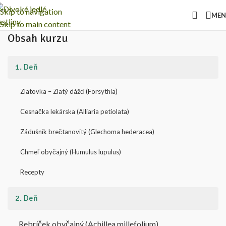
Skip to navigation
ME
Skip to main content
Obsah kurzu
1. Deň
Zlatovka – Zlatý dážď (Forsythia)
Cesnačka lekárska (Alliaria petiolata)
Zádušník brečtanovitý (Glechoma hederacea)
Chmeľ obyčajný (Humulus lupulus)
Recepty
2. Deň
Rebríček obyčajný (Achillea millefolium)