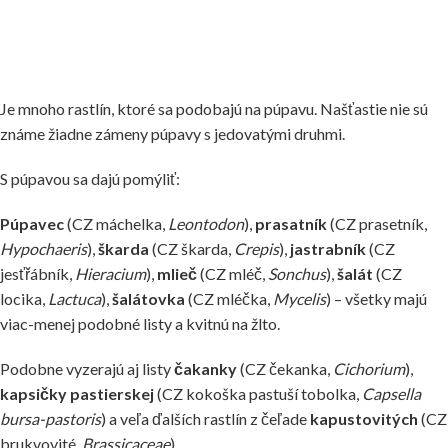
Je mnoho rastlín, ktoré sa podobajú na púpavu. Našťastie nie sú
známe žiadne zámeny púpavy s jedovatými druhmi.
S púpavou sa dajú pomýliť:
Púpavec
(CZ máchelka,
Leontodon
),
prasatník
(CZ prasetník,
Hypochaeris
),
škarda
(CZ škarda,
Crepis
),
jastrabník
(CZ
jesťřábník,
Hieracium
),
mlieč
(CZ mléč,
Sonchus
),
šalát
(CZ
locika,
Lactuca
),
šalátovka
(CZ mléčka,
Mycelis
) – všetky majú
viac-menej podobné listy a kvitnú na žlto.
Podobne vyzerajú aj listy
čakanky
(CZ čekanka,
Cichorium
),
kapsičky pastierskej
(CZ kokoška pastuší tobolka,
Capsella
bursa-pastoris
) a veľa ďalších rastlín z čeľade
kapustovitých
(CZ
brukvovité,
Brassicaceae
).