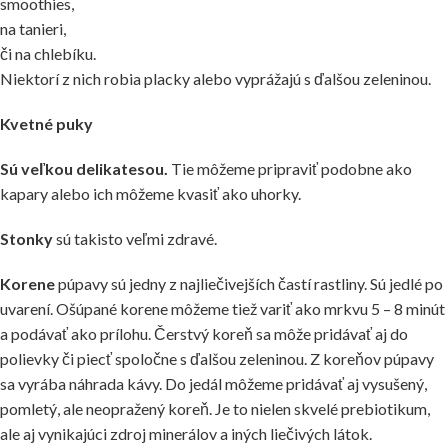
smoothies,
na tanieri,
či na chlebíku.
Niektorí z nich robia placky alebo vyprážajú s ďalšou zeleninou.
Kvetné puky
Sú veľkou delikatesou.
Tie môžeme pripraviť podobne ako
kapary alebo ich môžeme kvasiť ako uhorky.
Stonky
sú takisto veľmi zdravé.
Korene
púpavy sú jedny z najliečivejších častí rastliny. Sú jedlé po
uvarení. Ošúpané korene môžeme tiež variť ako mrkvu 5 – 8 minút
a podávať ako prílohu. Čerstvý koreň sa môže pridávať aj do
polievky či piecť spoločne s ďalšou zeleninou. Z koreňov púpavy
sa vyrába náhrada kávy. Do jedál môžeme pridávať aj vysušený,
pomletý, ale neopražený koreň. Je to nielen skvelé prebiotikum,
ale aj vynikajúci zdroj minerálov a iných liečivých látok.