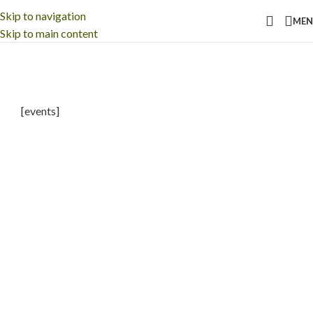
Skip to navigation
ME
Skip to main content
zoznam kurzov dev
[events]